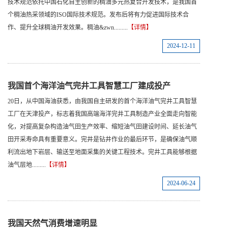
技术规范依托中国石化自主创新的稠油多元热复合开发技术，是我国首
个稠油热采领域的ISO国际技术规范。发布后将有力促进国际技术合
作、提升全球稠油开发效果。稠油&zwn.........
【详情】
2024-12-11
我国首个海洋油气完井工具智慧工厂建成投产
20日，从中国海油获悉，由我国自主研发的首个海洋油气完井工具智慧
工厂在天津投产，标志着我国高端海洋完井工具制造产业全面走向智能
化，对提高复杂构造油气田生产效率、缩短油气田建设时间、延长油气
田开采寿命具有重要意义。完井是钻井作业的最后环节，是确保油气顺
利流出地下岩层、输送至地面采集的关键工程技术。完井工具能够根据
油气层地.........
【详情】
2024-06-24
我国天然气消费增速明显