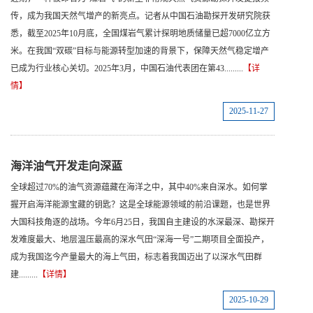
传，成为我国天然气增产的新亮点。记者从中国石油勘探开发研究院获
悉，截至2025年10月底，全国煤岩气累计探明地质储量已超7000亿立方
米。在我国“双碳”目标与能源转型加速的背景下，保障天然气稳定增产
已成为行业核心关切。2025年3月，中国石油代表团在第43.........
【详
情】
2025-11-27
海洋油气开发走向深蓝
全球超过70%的油气资源蕴藏在海洋之中，其中40%来自深水。如何掌
握开启海洋能源宝藏的钥匙？这是全球能源领域的前沿课题，也是世界
大国科技角逐的战场。今年6月25日，我国自主建设的水深最深、勘探开
发难度最大、地层温压最高的深水气田“深海一号”二期项目全面投产，
成为我国迄今产量最大的海上气田，标志着我国迈出了以深水气田群
建.........
【详情】
2025-10-29