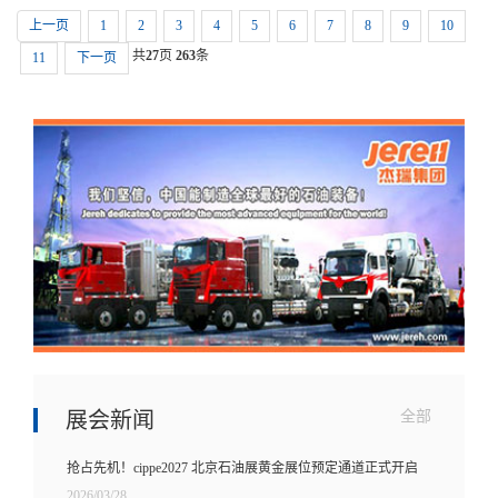
上一页
1
2
3
4
5
6
7
8
9
10
共
27
页
263
条
11
下一页
展会新闻
全部
抢占先机！cippe2027 北京石油展黄金展位预定通道正式开启
2026/03/28