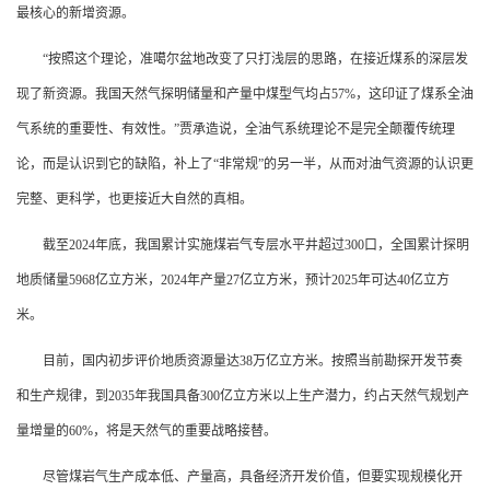
最核心的新增资源。
“按照这个理论，准噶尔盆地改变了只打浅层的思路，在接近煤系的深层发
现了新资源。我国天然气探明储量和产量中煤型气均占57%，这印证了煤系全油
气系统的重要性、有效性。”贾承造说，全油气系统理论不是完全颠覆传统理
论，而是认识到它的缺陷，补上了“非常规”的另一半，从而对油气资源的认识更
完整、更科学，也更接近大自然的真相。
截至2024年底，我国累计实施煤岩气专层水平井超过300口，全国累计探明
地质储量5968亿立方米，2024年产量27亿立方米，预计2025年可达40亿立方
米。
目前，国内初步评价地质资源量达38万亿立方米。按照当前勘探开发节奏
和生产规律，到2035年我国具备300亿立方米以上生产潜力，约占天然气规划产
量增量的60%，将是天然气的重要战略接替。
尽管煤岩气生产成本低、产量高，具备经济开发价值，但要实现规模化开