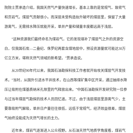
院院士贾承造介绍，我国天然气产量快速增长，基本上靠的是常规气、致密气
和页岩气，煤层气贡献很小。而深层未受构造抬升破坏的煤层里，保留了大量
游离气，无需排水降压就能开采，单井产量和储量丰度都远高于浅层。
“这种资源我们最终命名为煤岩气，它的发现填补了煤层气之外的资源空
白，仅我国石炭—二叠纪、侏罗纪两套含煤地层中，预设资源量就可能达30万
亿立方米，堪称天然气领域的新希望。”贾承造说。
从20世纪90年代以来，我国石油勘探科技工作者就开始攻关煤层气开发技
术。“当时，从国外引进水平井技术，在山西等煤矿集中区开采，通过抽排水降
压让吸附在煤基质纳米孔隙里的气释放出来。”中国石油勘探开发研究院一位参
与过当年煤层气勘探的技术人员回忆道。不过，由于浅层煤层里游离气少，主
要靠吸附气解吸，单井日产量往往很低，远低于常规气，经济效益很差，煤层
气始终没能成为天然气增长的主力。
近年来，煤岩气逐渐进入公众视野。从石油天然气地质学角度看，煤岩气