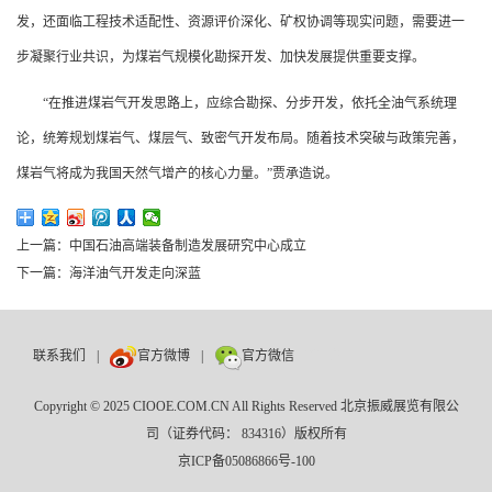
发，还面临工程技术适配性、资源评价深化、矿权协调等现实问题，需要进一
步凝聚行业共识，为煤岩气规模化勘探开发、加快发展提供重要支撑。
“在推进煤岩气开发思路上，应综合勘探、分步开发，依托全油气系统理
论，统筹规划煤岩气、煤层气、致密气开发布局。随着技术突破与政策完善，
煤岩气将成为我国天然气增产的核心力量。”贾承造说。
上一篇：中国石油高端装备制造发展研究中心成立
下一篇：海洋油气开发走向深蓝
联系我们
|
官方微博
|
官方微信
数巨牛
Copyright © 2025 CIOOE.COM.CN All Rights Reserved 北京振威展览有限公
司（证券代码： 834316）版权所有
京ICP备05086866号-100