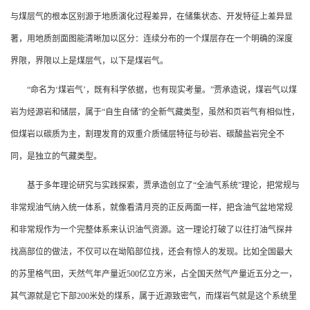
与煤层气的根本区别源于地质演化过程差异，在储集状态、开发特征上差异显
著，用地质剖面图能清晰加以区分：连续分布的一个煤层存在一个明确的深度
界限，界限以上是煤层气，以下是煤岩气。
“命名为‘煤岩气’，既有科学依据，也有现实考量。”贾承造说，煤岩气以煤
岩为烃源岩和储层，属于“自生自储”的全新气藏类型，虽然和页岩气有相似性，
但煤岩以碳质为主，割理发育的双重介质储层特征与砂岩、碳酸盐岩完全不
同，是独立的气藏类型。
基于多年理论研究与实践探索，贾承造创立了“全油气系统”理论，把常规与
非常规油气纳入统一体系，就像看清月亮的正反两面一样，把含油气盆地常规
和非常规作为一个完整体系来认识油气资源。这一理论打破了以往打油气探井
找高部位的做法，不仅可以在坳陷部位找，还会有惊人的发现。比如全国最大
的苏里格气田，天然气年产量近500亿立方米，占全国天然气产量近五分之一，
其气源就是它下部200米处的煤系，属于近源致密气，而煤岩气就是这个系统里