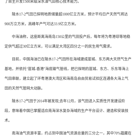
了自主开发1500米级深水油气田核心技术能力。
陵水17-2气田已探明地质储量超1000亿立方米，预计平均日产天然气将达
900万立方米，高峰年产气可达33.9亿立方米。
中海油称，这座距离海南岛150公里的气田投产后，每年将为粤港琼等地稳
定供气超过30亿立方米，可以满足大湾区四分之一的民生用气需求。
目前，中国海油已在陵水17-2气田所在海域建成崖城、东方两大天然气生产
基地，并依托“崖城-香港”海底输气管线，把已探明的崖城、东方、乐东等海上
气田串联，建立起了环粤港澳大湾区和海南岛自由贸易试验区连通各大海上气
田的天然气管网大动脉。
陵水17-2气田于2014年被发现;去年12月，该气田进入实质性开发建设阶
段，意味着中国已掌握适应南海深水复杂海域的生产平台设计、建造和安装技
术。
南海油气资源丰富，约占到中国油气资源总量的三分之一，其中70%蕴藏在