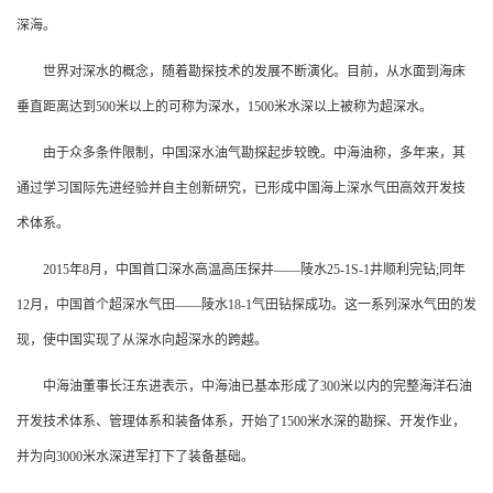
深海。
世界对深水的概念，随着勘探技术的发展不断演化。目前，从水面到海床
垂直距离达到500米以上的可称为深水，1500米水深以上被称为超深水。
由于众多条件限制，中国深水油气勘探起步较晚。中海油称，多年来，其
通过学习国际先进经验并自主创新研究，已形成中国海上深水气田高效开发技
术体系。
2015年8月，中国首口深水高温高压探井——陵水25-1S-1井顺利完钻;同年
12月，中国首个超深水气田——陵水18-1气田钻探成功。这一系列深水气田的发
现，使中国实现了从深水向超深水的跨越。
中海油董事长汪东进表示，中海油已基本形成了300米以内的完整海洋石油
开发技术体系、管理体系和装备体系，开始了1500米水深的勘探、开发作业，
并为向3000米水深进军打下了装备基础。